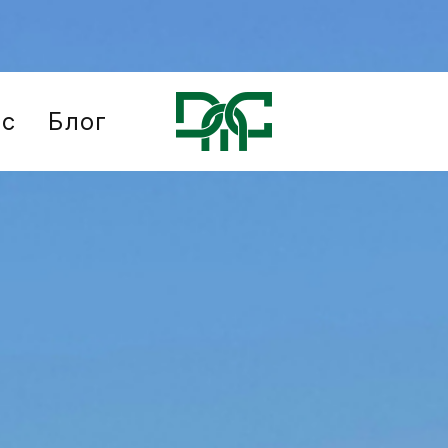
ис
Блог