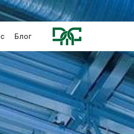
ис
Блог