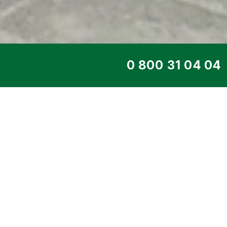
ТОП СЕРВИС
ДИЗЕЛЬНЫЙ ГЕНЕ
KJJD200
Главная
>
Каталог
>
Дизельные ген
Двигатель JOHN DEERE
> 145 кВт