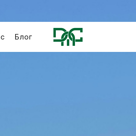
ис
Блог