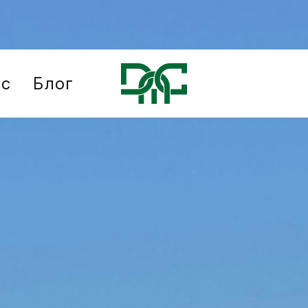
ис
Блог