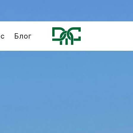
ис
Блог