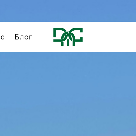
ис
Блог