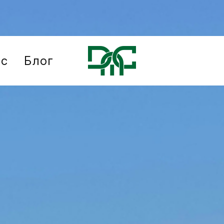
ис
Блог