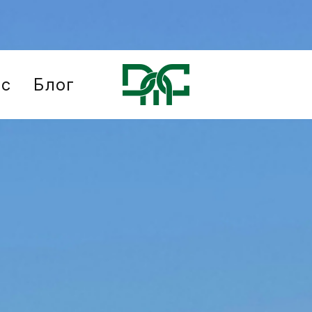
ис
Блог