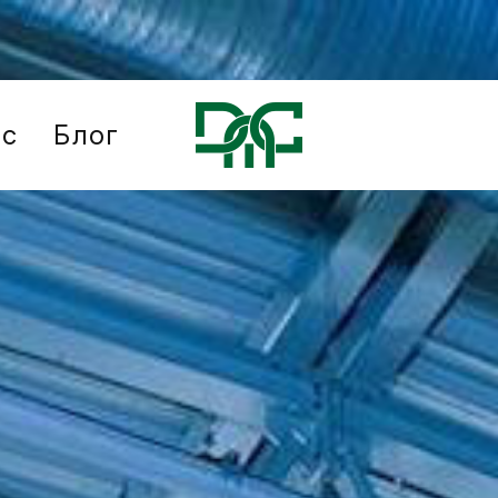
ис
Блог