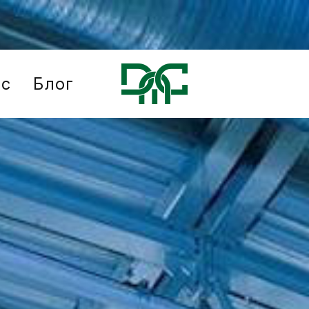
ис
Блог