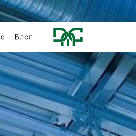
ис
Блог