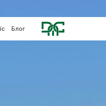
іс
Блог