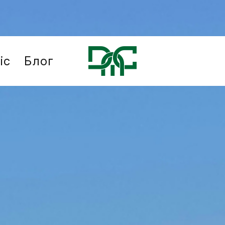
іс
Блог