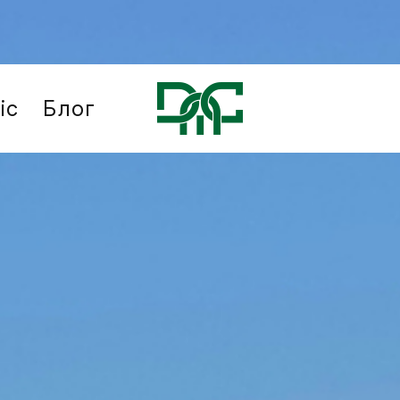
іс
Блог