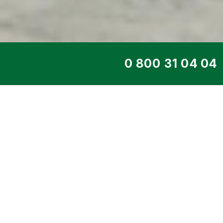
ТОП СЕРВІС
ДИЗЕЛЬНИЙ ГЕНЕ
DE-192IS
Головна
>
Каталог
>
Дизельні генерат
FPT/IVECO
> 140 кВт DE-192