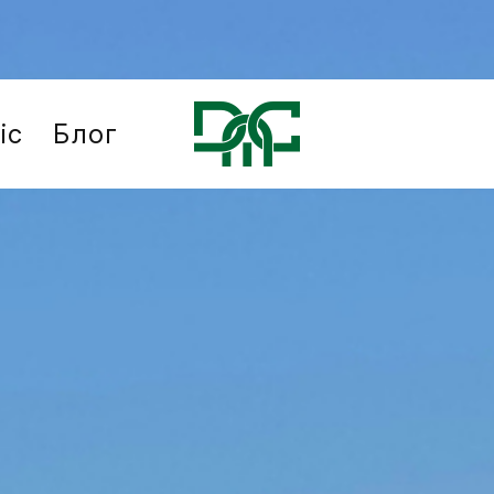
іс
Блог